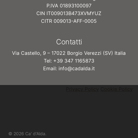
P.IVA 01893100097
CIN IT009013B473XVMYUZ
CITR 009013-AFF-0005
Contatti
Via Castello, 9 – 17022 Borgio Verezzi (SV) Italia
Tel: +39 347 1165873
Email: info@cadalda.it
Privacy Policy
Cookie Policy
© 2026 Ca' d'Alda.