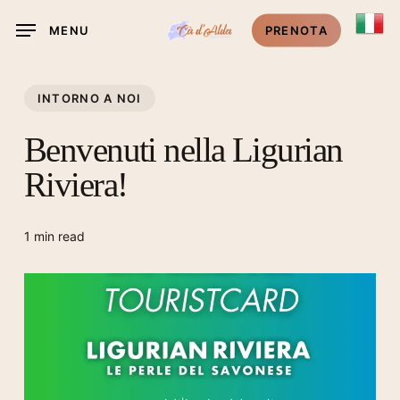
Skip
MENU
PRENOTA
to
main
content
INTORNO A NOI
Benvenuti nella Ligurian
Riviera!
1 min read